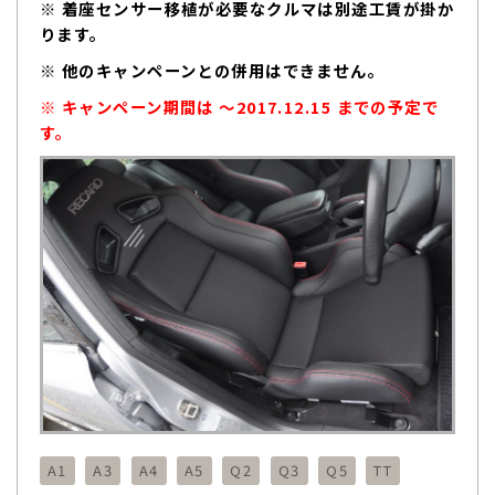
※ 着座センサー移植が必要なクルマは別途工賃が掛か
ります。
※ 他のキャンペーンとの併用はできません。
※ キャンペーン期間は 〜2017.12.15 までの予定で
す。
A1
A3
A4
A5
Q2
Q3
Q5
TT