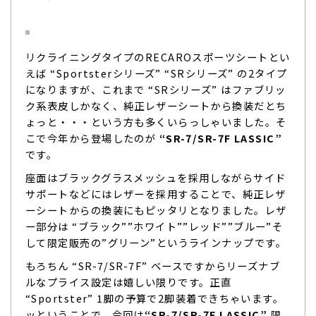
リクライニングタイプのRECAROスポーツシートとい
えば “Sportsterシリーズ” “SRシリーズ” の2タイプ
になりますが、これまで “SRシリーズ” はファブリッ
ク系表皮しかなく、純正レザーシートから換装だとち
ょっと・・・という方も多くいらっしゃいました。そ
こで今年から登場したのが
“SR-7/SR-7F LASSIC”
です。
座面はブラックグラスメッシュを採用しながらサイド
サポートなどにはレザーを採用することで、純正レザ
ーシートからの換装にもピッタリとなりました。レザ
ー部分は “ブラック””ホワイト””レッド””ブルー”そ
して限定販売の”グリーン”というラインナップです。
もろちん “SR-7/SR-7F” ベースですからリーズナブ
ルなプライス設定は嬉しい限りです。正直
“Sportster” 1脚の予算で2脚装着できちゃいます。
ッということで、今回は
“SR-7/SR-7F LASSIC”
限