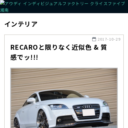
インテリア
2017-10-29
RECAROと限りなく近似色 & 質
感でッ!!!