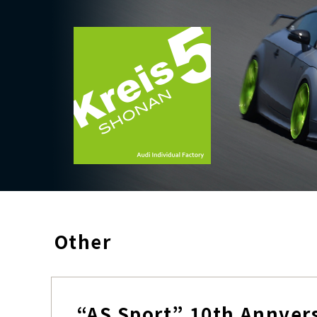
Other
“AS Sport” 10th Annver