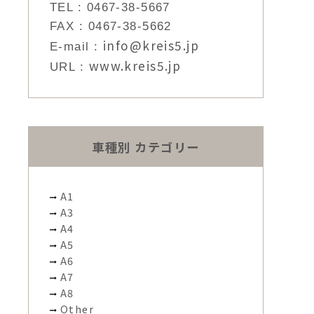
TEL :
0467-38-5667
FAX : 0467-38-5662
info@kreis5.jp
E-mail :
www.kreis5.jp
URL :
車種別 カテゴリー
A1
A3
A4
A5
A6
A7
A8
Other