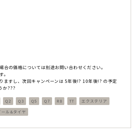
の場合の価格については別途お問い合わせください。
す。
すし、次回キャンペーンは 5年後!? 10年後!? の予定
か???
Q2
Q3
Q5
Q7
R8
TT
エクステリア
イール&タイヤ