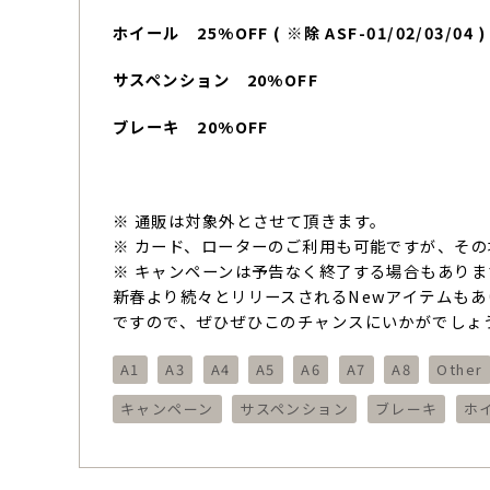
ホイール 25%OFF ( ※除 ASF-01/02/03/04 )
サスペンション 20%OFF
ブレーキ 20%OFF
※ 通販は対象外とさせて頂きます。
※ カード、ローターのご利用も可能ですが、そ
※ キャンペーンは予告なく終了する場合もありま
新春より続々とリリースされるNewアイテムもありま
ですので、ぜひぜひこのチャンスにいかがでしょう
A1
A3
A4
A5
A6
A7
A8
Other
キャンペーン
サスペンション
ブレーキ
ホ