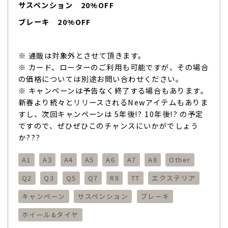
サスペンション 20%OFF
ブレーキ 20%OFF
※ 通販は対象外とさせて頂きます。
※ カード、ローターのご利用も可能ですが、その場合
の価格については別途お問い合わせください。
※ キャンペーンは予告なく終了する場合もあります。
新春より続々とリリースされるNewアイテムもありま
すし、次回キャンペーンは 5年後!? 10年後!? の予定
ですので、ぜひぜひこのチャンスにいかがでしょう
か???
A1
A3
A4
A5
A6
A7
A8
Other
Q2
Q3
Q5
Q7
R8
TT
エクステリア
キャンペーン
サスペンション
ブレーキ
ホイール&タイヤ