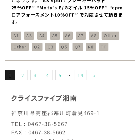
となります。
“AS Sport ブレーキーパッド
25%OFF” “Moty’s E/Gオイル 15%OFF” “cpm
ロアフォースメント10%OFF” で対応させて頂きま
す。
A1
A3
A4
A5
A6
A7
A8
Other
Other
Q2
Q3
Q5
Q7
R8
TT
1
2
3
4
5
…
14
»
0467-38-5667
TEL :
FAX : 0467-38-5662