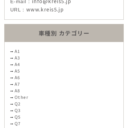
info@kreis5.jp
E-mail :
www.kreis5.jp
URL :
車種別 カテゴリー
A1
A3
A4
A5
A6
A7
A8
Other
Q2
Q3
Q5
Q7