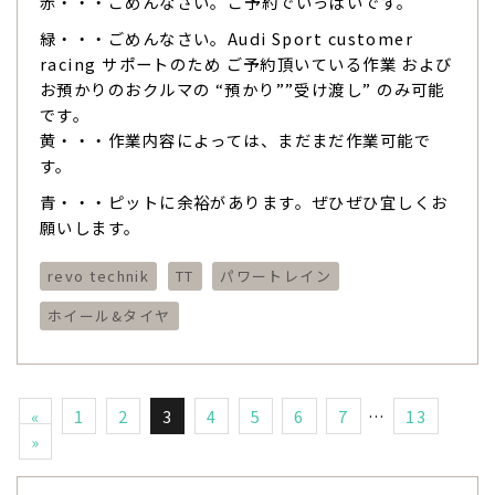
赤・・・ごめんなさい。ご予約でいっぱいです。
緑・・・ごめんなさい。Audi Sport customer
racing サポートのため ご予約頂いている作業 および
お預かりのおクルマの “預かり””受け渡し” のみ可能
です。
黄・・・作業内容によっては、まだまだ作業可能で
す。
青・・・ピットに余裕があります。ぜひぜひ宜しくお
願いします。
revo technik
TT
パワートレイン
ホイール&タイヤ
«
1
2
3
4
5
6
7
…
13
»