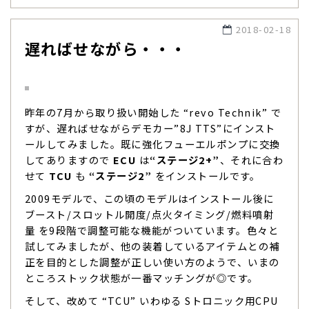
2018-02-18
遅ればせながら・・・
昨年の7月から取り扱い開始した “revo Technik” で
すが、遅ればせながらデモカー”8J TTS”にインスト
ールしてみました。既に強化フューエルポンプに交換
してありますので
ECU
は
“ステージ2+”
、それに合わ
せて
TCU
も
“ステージ2”
をインストールです。
2009モデルで、この頃のモデルはインストール後に
ブースト/スロットル開度/点火タイミング/燃料噴射
量 を9段階で調整可能な機能がついています。色々と
試してみましたが、他の装着しているアイテムとの補
正を目的とした調整が正しい使い方のようで、いまの
ところストック状態が一番マッチングが◎です。
そして、改めて “TCU” いわゆる Sトロニック用CPU