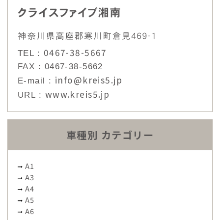
0467-38-5667
TEL :
FAX : 0467-38-5662
info@kreis5.jp
E-mail :
www.kreis5.jp
URL :
車種別 カテゴリー
A1
A3
A4
A5
A6