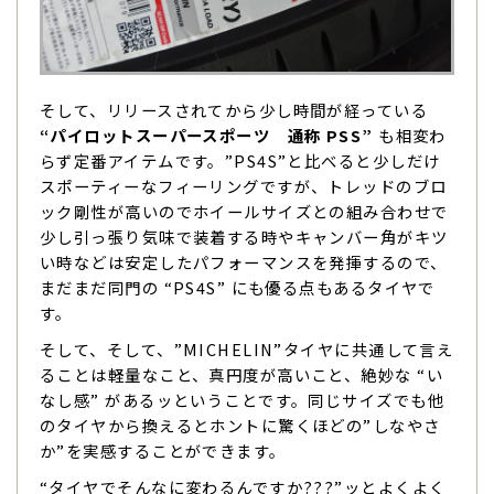
そして、リリースされてから少し時間が経っている
“パイロットスーパースポーツ 通称 PSS”
も相変わ
らず定番アイテムです。”PS4S”と比べると少しだけ
スポーティーなフィーリングですが、トレッドのブロ
ック剛性が高いのでホイールサイズとの組み合わせで
少し引っ張り気味で装着する時やキャンバー角がキツ
い時などは安定したパフォーマンスを発揮するので、
まだまだ同門の “PS4S” にも優る点もあるタイヤで
す。
そして、そして、”MICHELIN”タイヤに共通して言え
ることは軽量なこと、真円度が高いこと、絶妙な “い
なし感” があるッということです。同じサイズでも他
のタイヤから換えるとホントに驚くほどの”しなやさ
か”を実感することができます。
“タイヤでそんなに変わるんですか???”ッとよくよく