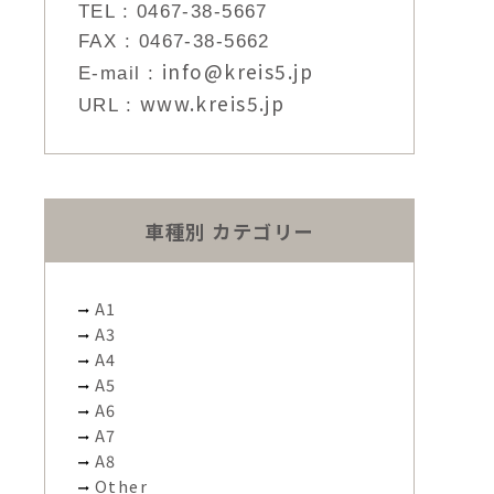
TEL :
0467-38-5667
FAX : 0467-38-5662
info@kreis5.jp
E-mail :
www.kreis5.jp
URL :
車種別 カテゴリー
A1
A3
A4
A5
A6
A7
A8
Other