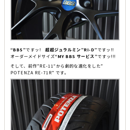
“BBS”
ですッ!
超超ジュラルミン”RI-D”
ですッ!!
オーダーメイドサイズ
“MY BBS サービス”
ですッ!!!
そして、前作”RE-11″から劇的な進化をした”
POTENZA RE-71R” です。